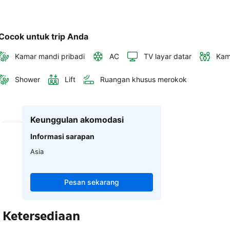
Cocok untuk trip Anda
Kamar mandi pribadi
AC
TV layar datar
Kam
Shower
Lift
Ruangan khusus merokok
Keunggulan akomodasi
Informasi sarapan
Asia
Pesan sekarang
Ketersediaan