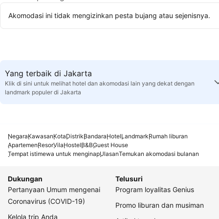
Akomodasi ini tidak mengizinkan pesta bujang atau sejenisnya.
Yang terbaik di Jakarta
Klik di sini untuk melihat hotel dan akomodasi lain yang dekat dengan
landmark populer di Jakarta
Negara
Kawasan
Kota
Distrik
Bandara
Hotel
Landmark
Rumah liburan
Apartemen
Resor
Vila
Hostel
B&B
Guest House
Tempat istimewa untuk menginap
Ulasan
Temukan akomodasi bulanan
Dukungan
Telusuri
Pertanyaan Umum mengenai
Program loyalitas Genius
Coronavirus (COVID-19)
Promo liburan dan musiman
Kelola trip Anda