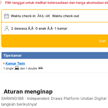
Pilih tanggal untuk melihat ketersediaan dan harga akomodasi ini
Waktu check-in
Ã¢â‚¬â€
Waktu check-out
2 dewasa Ã‚Â· 0 anak Ã‚Â· 1 kamar
Cari
Tipe kamar
Kamar Twin
1 single
dan
1 double
Aturan menginap
SARANG188 : Independent Draws Platform Undian Digital 
langkah berikutnya!