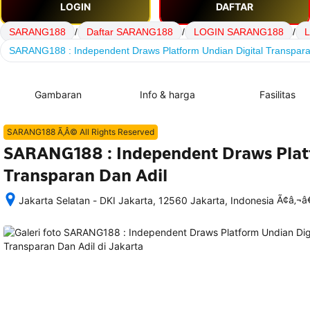
LOGIN
DAFTAR
SARANG188
/
Daftar SARANG188
/
LOGIN SARANG188
/
L
SARANG188 : Independent Draws Platform Undian Digital Transpara
Gambaran
Info & harga
Fasilitas
SARANG188 Ã‚Â© All Rights Reserved
SARANG188 : Independent Draws Plat
Transparan Dan Adil
Ã¢â‚¬
Jakarta Selatan - DKI Jakarta, 12560 Jakarta, Indonesia
Setelah 
memesan, 
semua 
rincian 
akomodasi 
termasuk 
nomor 