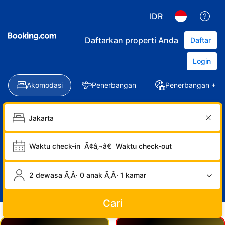
IDR
Daftarkan properti Anda
Daftar
Login
Akomodasi
Penerbangan
Penerbangan + Ho
Waktu check-in
Ã¢â‚¬â€
Waktu check-out
2 dewasa Ã‚Â· 0 anak Ã‚Â· 1 kamar
Cari