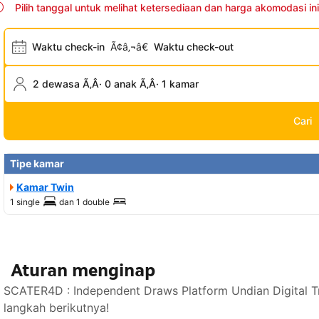
Pilih tanggal untuk melihat ketersediaan dan harga akomodasi ini
Waktu check-in
Ã¢â‚¬â€
Waktu check-out
2 dewasa Ã‚Â· 0 anak Ã‚Â· 1 kamar
Cari
Tipe kamar
Kamar Twin
1 single
dan
1 double
Aturan menginap
SCATER4D : Independent Draws Platform Undian Digital T
langkah berikutnya!