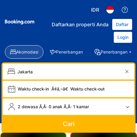
IDR
Daftarkan properti Anda
Daftar
Login
Akomodasi
Penerbangan
Penerbangan + Ho
Waktu check-in
Ã¢â‚¬â€
Waktu check-out
2 dewasa Ã‚Â· 0 anak Ã‚Â· 1 kamar
Cari