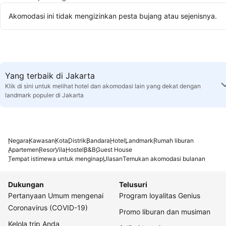
Akomodasi ini tidak mengizinkan pesta bujang atau sejenisnya.
Yang terbaik di Jakarta
Klik di sini untuk melihat hotel dan akomodasi lain yang dekat dengan
landmark populer di Jakarta
Negara
Kawasan
Kota
Distrik
Bandara
Hotel
Landmark
Rumah liburan
Apartemen
Resor
Vila
Hostel
B&B
Guest House
Tempat istimewa untuk menginap
Ulasan
Temukan akomodasi bulanan
Dukungan
Telusuri
Pertanyaan Umum mengenai
Program loyalitas Genius
Coronavirus (COVID-19)
Promo liburan dan musiman
Kelola trip Anda