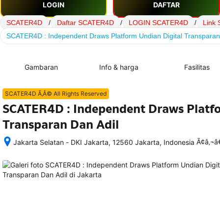
LOGIN
DAFTAR
SCATER4D
/
Daftar SCATER4D
/
LOGIN SCATER4D
/
Link
SCATER4D : Independent Draws Platform Undian Digital Transparan
Gambaran
Info & harga
Fasilitas
SCATER4D Ã‚Â© All Rights Reserved
SCATER4D : Independent Draws Platfo
Transparan Dan Adil
Ã¢â‚¬
Jakarta Selatan - DKI Jakarta, 12560 Jakarta, Indonesia
Setelah 
memesan, 
semua 
rincian 
akomodasi 
termasuk 
nomor 