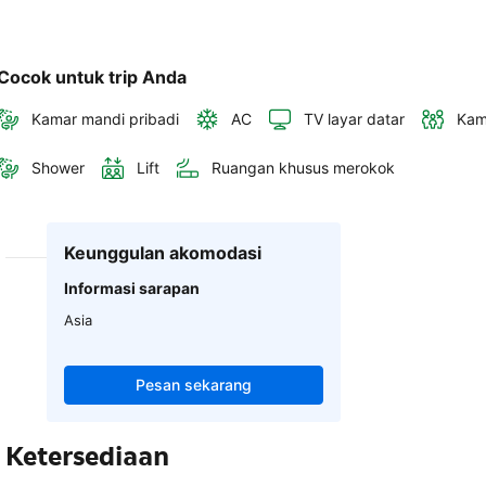
Cocok untuk trip Anda
Kamar mandi pribadi
AC
TV layar datar
Kam
Shower
Lift
Ruangan khusus merokok
Keunggulan akomodasi
Informasi sarapan
Asia
Pesan sekarang
Ketersediaan