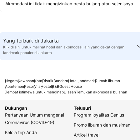
Akomodasi ini tidak mengizinkan pesta bujang atau sejenisnya.
Yang terbaik di Jakarta
Klik di sini untuk melihat hotel dan akomodasi lain yang dekat dengan
landmark populer di Jakarta
Negara
Kawasan
Kota
Distrik
Bandara
Hotel
Landmark
Rumah liburan
Apartemen
Resor
Vila
Hostel
B&B
Guest House
Tempat istimewa untuk menginap
Ulasan
Temukan akomodasi bulanan
Dukungan
Telusuri
Pertanyaan Umum mengenai
Program loyalitas Genius
Coronavirus (COVID-19)
Promo liburan dan musiman
Kelola trip Anda
Artikel travel