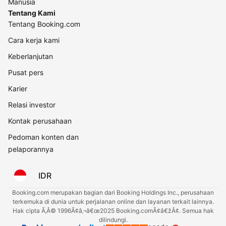
Manusia
Tentang Kami
Tentang Booking.com
Cara kerja kami
Keberlanjutan
Pusat pers
Karier
Relasi investor
Kontak perusahaan
Pedoman konten dan
pelaporannya
IDR
Booking.com merupakan bagian dari Booking Holdings Inc., perusahaan
terkemuka di dunia untuk perjalanan online dan layanan terkait lainnya.
Hak cipta Ã‚Â© 1996Ã¢â‚¬â€œ2025 Booking.comÃ¢â€žÂ¢. Semua hak
dilindungi.