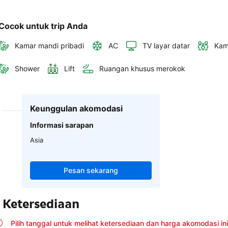
Cocok untuk trip Anda
Kamar mandi pribadi
AC
TV layar datar
Kam
Shower
Lift
Ruangan khusus merokok
Keunggulan akomodasi
Informasi sarapan
Asia
Pesan sekarang
Ketersediaan
Pilih tanggal untuk melihat ketersediaan dan harga akomodasi ini