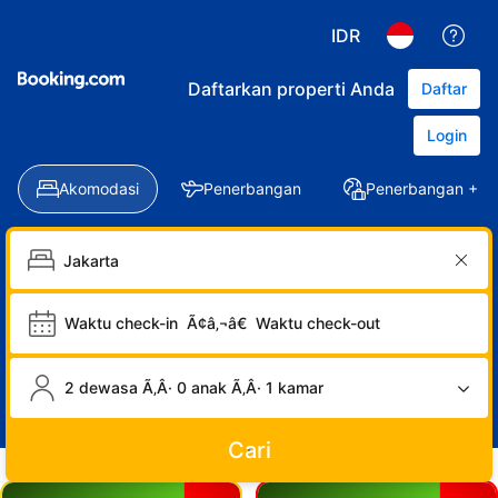
IDR
Daftarkan properti Anda
Daftar
Login
Akomodasi
Penerbangan
Penerbangan + Ho
Waktu check-in
Ã¢â‚¬â€
Waktu check-out
2 dewasa Ã‚Â· 0 anak Ã‚Â· 1 kamar
Cari