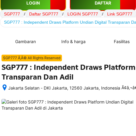
LOGIN
DAFTAR
SGP777
/
Daftar SGP777
/
LOGIN SGP777
/
Link SGP777
SGP777 : Independent Draws Platform Undian Digital Transparan Da
Gambaran
Info & harga
Fasilitas
SGP777 Ã‚Â© All Rights Reserved
SGP777 : Independent Draws Platform 
Transparan Dan Adil
Ã¢â‚¬
Jakarta Selatan - DKI Jakarta, 12560 Jakarta, Indonesia
Setelah 
memesan, 
semua 
rincian 
akomodasi 
termasuk 
nomor 