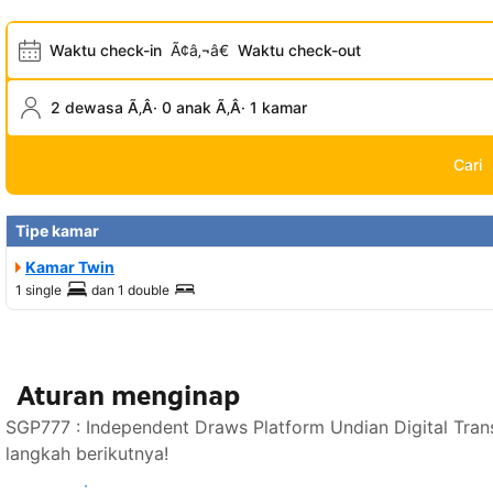
Waktu check-in
Ã¢â‚¬â€
Waktu check-out
2 dewasa Ã‚Â· 0 anak Ã‚Â· 1 kamar
Cari
Tipe kamar
Kamar Twin
1 single
dan
1 double
Aturan menginap
SGP777 : Independent Draws Platform Undian Digital Tra
langkah berikutnya!
Lihat ketersediaan