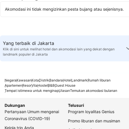
Akomodasi ini tidak mengizinkan pesta bujang atau sejenisnya.
Yang terbaik di Jakarta
Klik di sini untuk melihat hotel dan akomodasi lain yang dekat dengan
landmark populer di Jakarta
Negara
Kawasan
Kota
Distrik
Bandara
Hotel
Landmark
Rumah liburan
Apartemen
Resor
Vila
Hostel
B&B
Guest House
Tempat istimewa untuk menginap
Ulasan
Temukan akomodasi bulanan
Dukungan
Telusuri
Pertanyaan Umum mengenai
Program loyalitas Genius
Coronavirus (COVID-19)
Promo liburan dan musiman
Kelola trip Anda