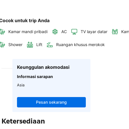
Cocok untuk trip Anda
Kamar mandi pribadi
AC
TV layar datar
Kam
Shower
Lift
Ruangan khusus merokok
Keunggulan akomodasi
Informasi sarapan
Asia
Pesan sekarang
Ketersediaan