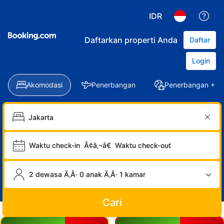
IDR
Daftarkan properti Anda
Daftar
Login
Akomodasi
Penerbangan
Penerbangan + Ho
Waktu check-in
Ã¢â‚¬â€
Waktu check-out
2 dewasa Ã‚Â· 0 anak Ã‚Â· 1 kamar
Cari