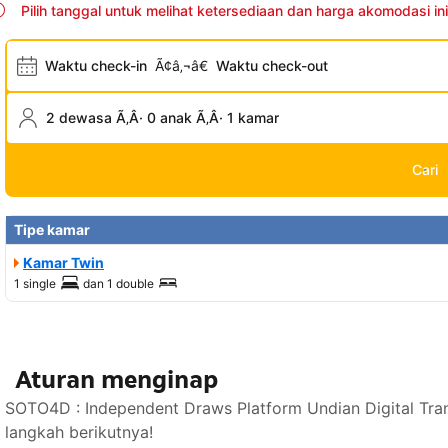
Pilih tanggal untuk melihat ketersediaan dan harga akomodasi ini
Waktu check-in
Ã¢â‚¬â€
Waktu check-out
2 dewasa Ã‚Â· 0 anak Ã‚Â· 1 kamar
Cari
Tipe kamar
Kamar Twin
1 single
dan
1 double
Aturan menginap
SOTO4D : Independent Draws Platform Undian Digital Tra
langkah berikutnya!