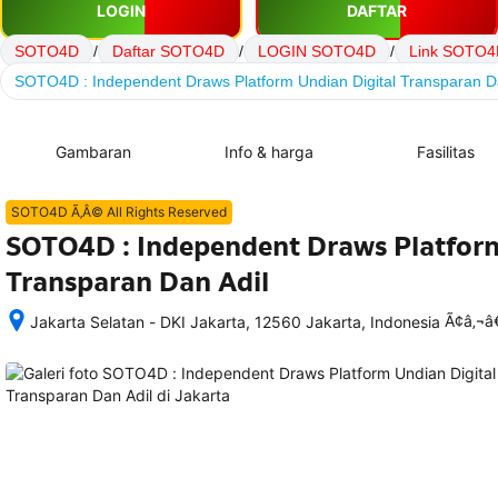
LOGIN
DAFTAR
SOTO4D
/
Daftar SOTO4D
/
LOGIN SOTO4D
/
Link SOTO4
SOTO4D : Independent Draws Platform Undian Digital Transparan D
Gambaran
Info & harga
Fasilitas
SOTO4D Ã‚Â© All Rights Reserved
SOTO4D : Independent Draws Platform
Transparan Dan Adil
Ã¢â‚¬
Jakarta Selatan - DKI Jakarta, 12560 Jakarta, Indonesia
Setelah 
memesan, 
semua 
rincian 
akomodasi 
termasuk 
nomor 