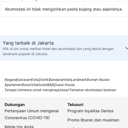
Akomodasi ini tidak mengizinkan pesta bujang atau sejenisnya.
Yang terbaik di Jakarta
Klik di sini untuk melihat hotel dan akomodasi lain yang dekat dengan
landmark populer di Jakarta
Negara
Kawasan
Kota
Distrik
Bandara
Hotel
Landmark
Rumah liburan
Apartemen
Resor
Vila
Hostel
B&B
Guest House
Tempat istimewa untuk menginap
Ulasan
Temukan akomodasi bulanan
Dukungan
Telusuri
Pertanyaan Umum mengenai
Program loyalitas Genius
Coronavirus (COVID-19)
Promo liburan dan musiman
Kelola trip Anda