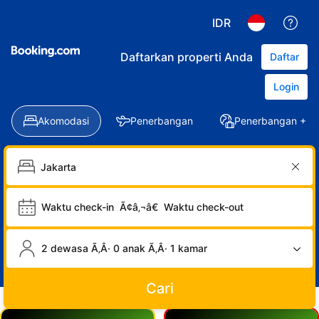
IDR
Daftarkan properti Anda
Daftar
Login
Akomodasi
Penerbangan
Penerbangan + Ho
Waktu check-in
Ã¢â‚¬â€
Waktu check-out
2 dewasa Ã‚Â· 0 anak Ã‚Â· 1 kamar
Cari