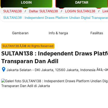
LOGIN
DAFTAR
SULTAN138
/
Daftar SULTAN138
/
LOGIN SULTAN138
/
Lin
SULTAN138 : Independent Draws Platform Undian Digital Transparan
Gambaran
Info & harga
Fasilitas
SULTAN138 Ã‚Â© All Rights Reserved
SULTAN138 : Independent Draws Platf
Transparan Dan Adil
Ã¢â‚¬
Jakarta Selatan - DKI Jakarta, 12560 Jakarta, Indonesia
Setelah 
memesan, 
semua 
rincian 
akomodasi 
termasuk 
nomor 