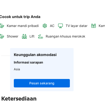
Cocok untuk trip Anda
Kamar mandi pribadi
AC
TV layar datar
Kam
Shower
Lift
Ruangan khusus merokok
Keunggulan akomodasi
Informasi sarapan
Asia
Pesan sekarang
Ketersediaan