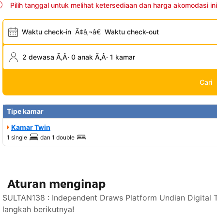
Pilih tanggal untuk melihat ketersediaan dan harga akomodasi ini
Waktu check-in
Ã¢â‚¬â€
Waktu check-out
2 dewasa Ã‚Â· 0 anak Ã‚Â· 1 kamar
Cari
Tipe kamar
Kamar Twin
1 single
dan
1 double
Aturan menginap
SULTAN138 : Independent Draws Platform Undian Digital 
langkah berikutnya!