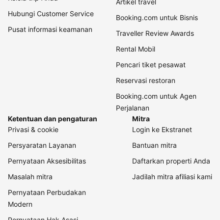
Artikel travel
Hubungi Customer Service
Booking.com untuk Bisnis
Pusat informasi keamanan
Traveller Review Awards
Rental Mobil
Pencari tiket pesawat
Reservasi restoran
Booking.com untuk Agen
Perjalanan
Ketentuan dan pengaturan
Mitra
Privasi & cookie
Login ke Ekstranet
Persyaratan Layanan
Bantuan mitra
Pernyataan Aksesibilitas
Daftarkan properti Anda
Masalah mitra
Jadilah mitra afiliasi kami
Pernyataan Perbudakan
Modern
Pernyataan Hak Asasi