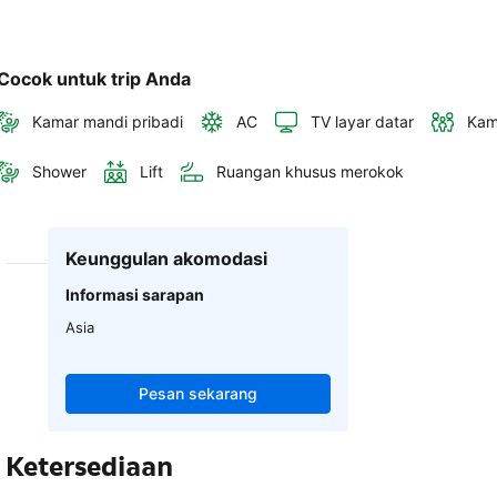
Cocok untuk trip Anda
Kamar mandi pribadi
AC
TV layar datar
Kam
Shower
Lift
Ruangan khusus merokok
Keunggulan akomodasi
Informasi sarapan
Asia
Pesan sekarang
Ketersediaan