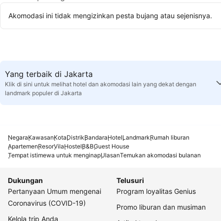
Akomodasi ini tidak mengizinkan pesta bujang atau sejenisnya.
Yang terbaik di Jakarta
Klik di sini untuk melihat hotel dan akomodasi lain yang dekat dengan
landmark populer di Jakarta
Negara
Kawasan
Kota
Distrik
Bandara
Hotel
Landmark
Rumah liburan
Apartemen
Resor
Vila
Hostel
B&B
Guest House
Tempat istimewa untuk menginap
Ulasan
Temukan akomodasi bulanan
Dukungan
Telusuri
Pertanyaan Umum mengenai
Program loyalitas Genius
Coronavirus (COVID-19)
Promo liburan dan musiman
Kelola trip Anda