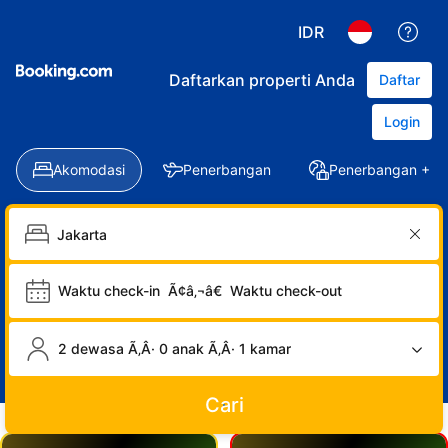
IDR
Daftarkan properti Anda
Daftar
Login
Akomodasi
Penerbangan
Penerbangan + Ho
Waktu check-in
Ã¢â‚¬â€
Waktu check-out
2 dewasa Ã‚Â· 0 anak Ã‚Â· 1 kamar
Cari