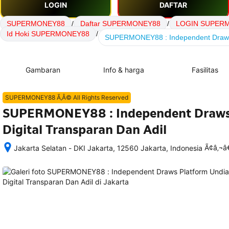
LOGIN
DAFTAR
SUPERMONEY88
/
Daftar SUPERMONEY88
/
LOGIN SUPER
Id Hoki SUPERMONEY88
/
SUPERMONEY88 : Independent Draws P
Gambaran
Info & harga
Fasilitas
SUPERMONEY88 Ã‚Â© All Rights Reserved
SUPERMONEY88 : Independent Draws
Digital Transparan Dan Adil
Ã¢â‚¬
Jakarta Selatan - DKI Jakarta, 12560 Jakarta, Indonesia
Setelah 
memesan, 
semua 
rincian 
akomodasi 
termasuk 
nomor 