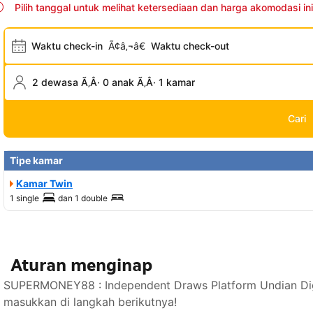
Pilih tanggal untuk melihat ketersediaan dan harga akomodasi ini
Waktu check-in
Ã¢â‚¬â€
Waktu check-out
2 dewasa Ã‚Â· 0 anak Ã‚Â· 1 kamar
Cari
Tipe kamar
Kamar Twin
1 single
dan
1 double
Aturan menginap
SUPERMONEY88 : Independent Draws Platform Undian Digi
masukkan di langkah berikutnya!