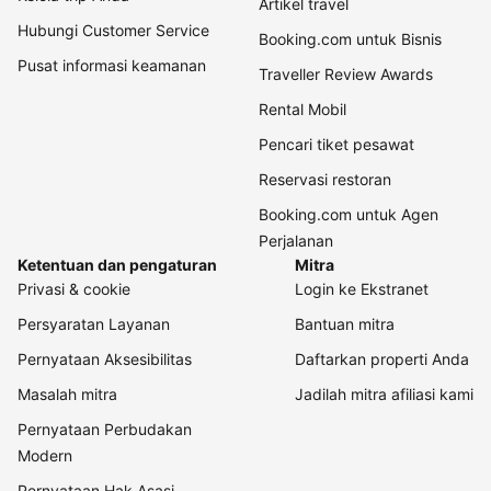
Artikel travel
Hubungi Customer Service
Booking.com untuk Bisnis
Pusat informasi keamanan
Traveller Review Awards
Rental Mobil
Pencari tiket pesawat
Reservasi restoran
Booking.com untuk Agen
Perjalanan
Ketentuan dan pengaturan
Mitra
Privasi & cookie
Login ke Ekstranet
Persyaratan Layanan
Bantuan mitra
Pernyataan Aksesibilitas
Daftarkan properti Anda
Masalah mitra
Jadilah mitra afiliasi kami
Pernyataan Perbudakan
Modern
Pernyataan Hak Asasi