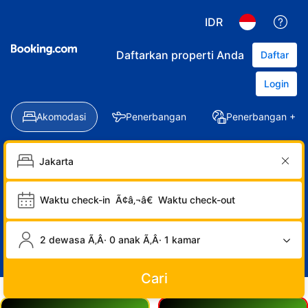
IDR
Daftarkan properti Anda
Daftar
Login
Akomodasi
Penerbangan
Penerbangan + Ho
Waktu check-in
Ã¢â‚¬â€
Waktu check-out
2 dewasa Ã‚Â· 0 anak Ã‚Â· 1 kamar
Cari