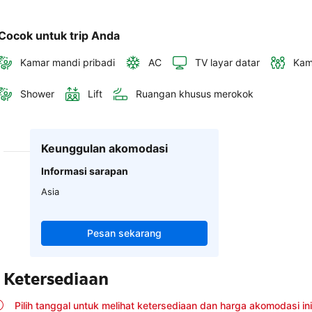
Cocok untuk trip Anda
Kamar mandi pribadi
AC
TV layar datar
Kam
Shower
Lift
Ruangan khusus merokok
Keunggulan akomodasi
Informasi sarapan
Asia
Pesan sekarang
Ketersediaan
Pilih tanggal untuk melihat ketersediaan dan harga akomodasi ini