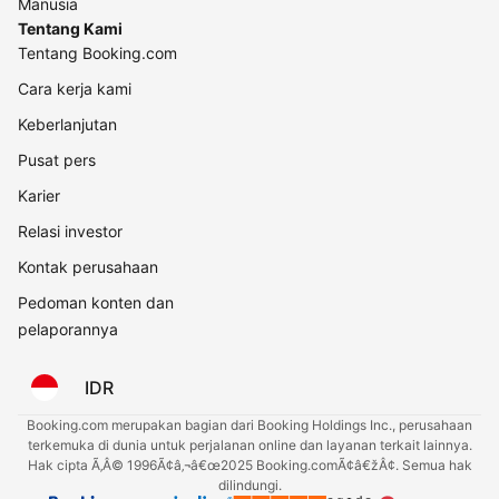
Manusia
Tentang Kami
Tentang Booking.com
Cara kerja kami
Keberlanjutan
Pusat pers
Karier
Relasi investor
Kontak perusahaan
Pedoman konten dan
pelaporannya
IDR
Booking.com merupakan bagian dari Booking Holdings Inc., perusahaan
terkemuka di dunia untuk perjalanan online dan layanan terkait lainnya.
Hak cipta Ã‚Â© 1996Ã¢â‚¬â€œ2025 Booking.comÃ¢â€žÂ¢. Semua hak
dilindungi.