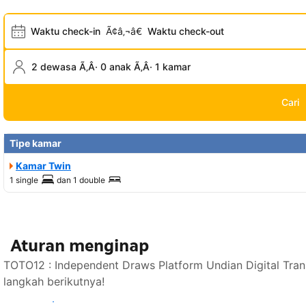
Waktu check-in
Ã¢â‚¬â€
Waktu check-out
2 dewasa Ã‚Â· 0 anak Ã‚Â· 1 kamar
Cari
Tipe kamar
Kamar Twin
1 single
dan
1 double
Aturan menginap
TOTO12 : Independent Draws Platform Undian Digital Tra
langkah berikutnya!
Lihat ketersediaan