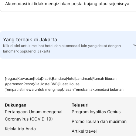
Akomodasi ini tidak mengizinkan pesta bujang atau sejenisnya.
Yang terbaik di Jakarta
Klik di sini untuk melihat hotel dan akomodasi lain yang dekat dengan
landmark populer di Jakarta
Negara
Kawasan
Kota
Distrik
Bandara
Hotel
Landmark
Rumah liburan
Apartemen
Resor
Vila
Hostel
B&B
Guest House
Tempat istimewa untuk menginap
Ulasan
Temukan akomodasi bulanan
Dukungan
Telusuri
Pertanyaan Umum mengenai
Program loyalitas Genius
Coronavirus (COVID-19)
Promo liburan dan musiman
Kelola trip Anda
Artikel travel