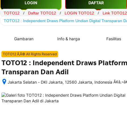
LOGIN
DAFTAR
TOTO12
/
Daftar TOTO12
/
LOGIN TOTO12
/
Link TOTO12
TOTO12 : Independent Draws Platform Undian Digital Transparan Da
Gambaran
Info & harga
Fasilitas
TOTO12 Ã‚Â© All Rights Reserved
TOTO12 : Independent Draws Platform
Transparan Dan Adil
Ã¢â‚¬
Jakarta Selatan - DKI Jakarta, 12560 Jakarta, Indonesia
Setelah 
memesan, 
semua 
rincian 
akomodasi 
termasuk 
nomor 