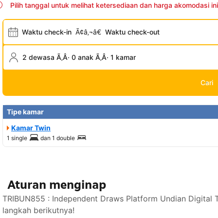
Pilih tanggal untuk melihat ketersediaan dan harga akomodasi ini
Waktu check-in
Ã¢â‚¬â€
Waktu check-out
2 dewasa Ã‚Â· 0 anak Ã‚Â· 1 kamar
Cari
Tipe kamar
Kamar Twin
1 single
dan
1 double
Aturan menginap
TRIBUN855 : Independent Draws Platform Undian Digital 
langkah berikutnya!