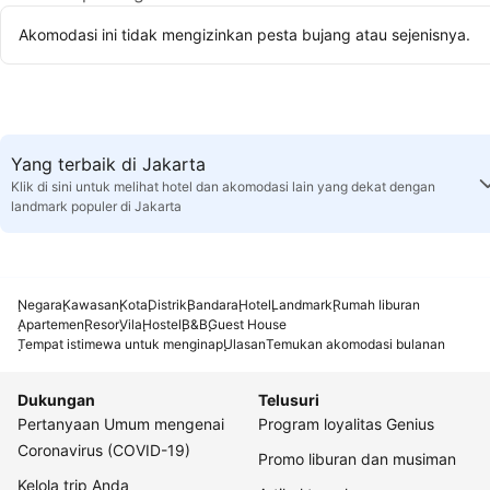
Akomodasi ini tidak mengizinkan pesta bujang atau sejenisnya.
Yang terbaik di Jakarta
Klik di sini untuk melihat hotel dan akomodasi lain yang dekat dengan
landmark populer di Jakarta
Negara
Kawasan
Kota
Distrik
Bandara
Hotel
Landmark
Rumah liburan
Apartemen
Resor
Vila
Hostel
B&B
Guest House
Tempat istimewa untuk menginap
Ulasan
Temukan akomodasi bulanan
Dukungan
Telusuri
Pertanyaan Umum mengenai
Program loyalitas Genius
Coronavirus (COVID-19)
Promo liburan dan musiman
Kelola trip Anda