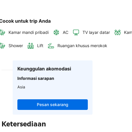
Cocok untuk trip Anda
Kamar mandi pribadi
AC
TV layar datar
Kam
Shower
Lift
Ruangan khusus merokok
Keunggulan akomodasi
Informasi sarapan
Asia
Pesan sekarang
Ketersediaan