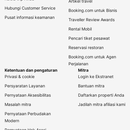
Artikel travel
Hubungi Customer Service
Booking.com untuk Bisnis
Pusat informasi keamanan
Traveller Review Awards
Rental Mobil
Pencari tiket pesawat
Reservasi restoran
Booking.com untuk Agen
Perjalanan
Ketentuan dan pengaturan
Mitra
Privasi & cookie
Login ke Ekstranet
Persyaratan Layanan
Bantuan mitra
Pernyataan Aksesibilitas
Daftarkan properti Anda
Masalah mitra
Jadilah mitra afiliasi kami
Pernyataan Perbudakan
Modern
Pernyataan Hak Asasi