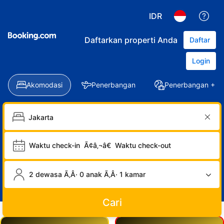
IDR
Daftarkan properti Anda
Daftar
Login
Akomodasi
Penerbangan
Penerbangan + Ho
Waktu check-in
Ã¢â‚¬â€
Waktu check-out
2 dewasa Ã‚Â· 0 anak Ã‚Â· 1 kamar
Cari