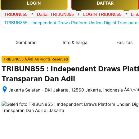
LOGIN
DAFTAR
TRIBUN855
/
Daftar TRIBUN855
/
LOGIN TRIBUN855
/
Lin
TRIBUN855 : Independent Draws Platform Undian Digital Transparan
Gambaran
Info & harga
Fasilitas
TRIBUN855 Ã‚Â© All Rights Reserved
TRIBUN855 : Independent Draws Platf
Transparan Dan Adil
Ã¢â‚¬
Jakarta Selatan - DKI Jakarta, 12560 Jakarta, Indonesia
Setelah 
memesan, 
semua 
rincian 
akomodasi 
termasuk 
nomor 