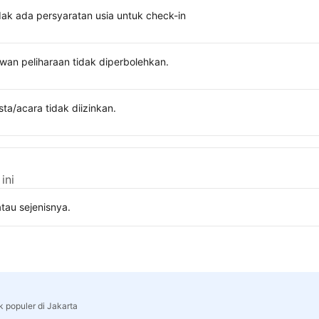
dak ada persyaratan usia untuk check-in
wan peliharaan tidak diperbolehkan.
sta/acara tidak diizinkan.
ini
tau sejenisnya.
k populer di Jakarta