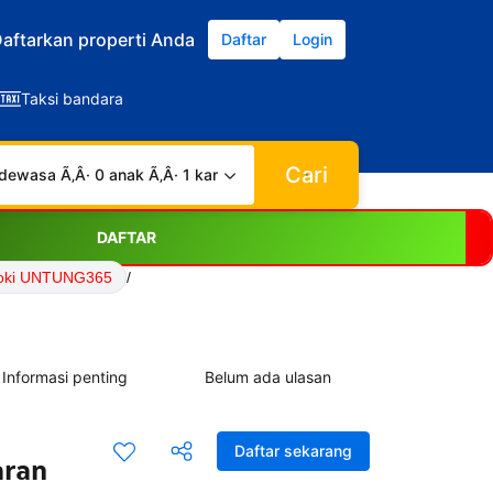
aftarkan properti Anda
Daftar
Login
Taksi bandara
Cari
dewasa Ã‚Â· 0 anak Ã‚Â· 1 kamar
DAFTAR
Hoki UNTUNG365
/
Informasi penting
Belum ada ulasan
Daftar sekarang
aran