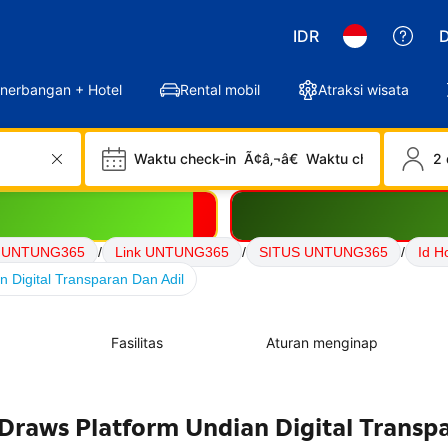
IDR
D
nerbangan + Hotel
Rental mobil
Atraksi wisata
Waktu check-in
Ã¢â‚¬â€
Waktu check-out
2 
 UNTUNG365
/
Link UNTUNG365
/
SITUS UNTUNG365
/
Id 
Digital Transparan Dan Adil
Fasilitas
Aturan menginap
raws Platform Undian Digital Transp