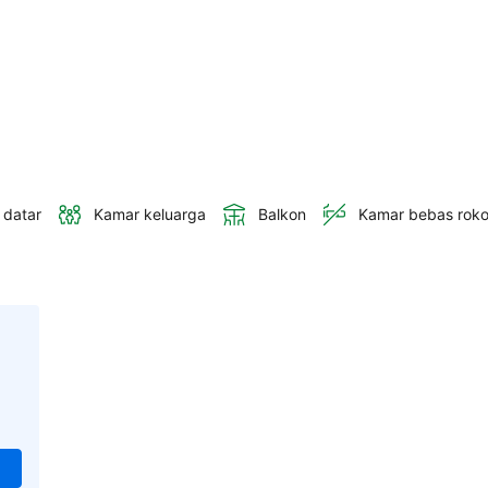
 datar
Kamar keluarga
Balkon
Kamar bebas rok