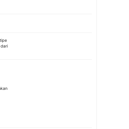
tipe
dari
hkan