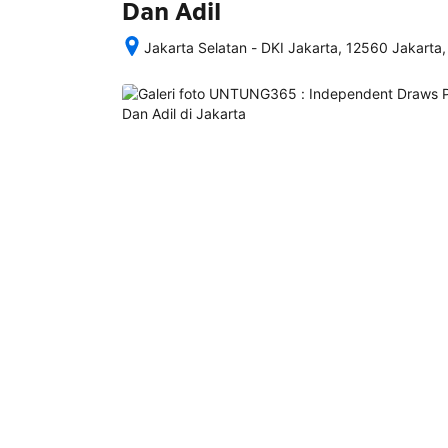
Dan Adil
Jakarta Selatan - DKI Jakarta, 12560 Jakarta,
Setelah 
memesan, 
semua 
rincian 
akomodasi 
termasuk 
nomor 
telepon 
dan 
alamat 
akan 
disertakan 
dalam 
konfirmasi 
pemesanan 
dan 
akun 
Anda.