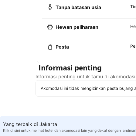
Ti
Tanpa batasan usia
He
Hewan peliharaan
Pe
Pesta
Informasi penting
Informasi penting untuk tamu di akomodasi 
Akomodasi ini tidak mengizinkan pesta bujang a
Yang terbaik di Jakarta
Klik di sini untuk melihat hotel dan akomodasi lain yang dekat dengan landmar