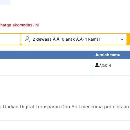
 harga akomodasi ini
2 dewasa Ã‚Â· 0 anak Ã‚Â· 1 kamar
Jumlah tamu
Ãƒâ€”
4
ndian Digital Transparan Dan Adil menerima permintaan 