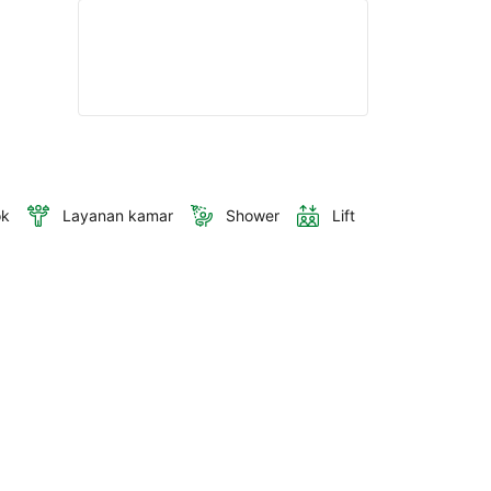
ok
Layanan kamar
Shower
Lift