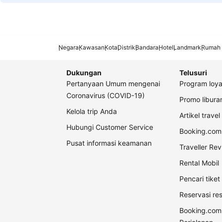
Negara
Kawasan
Kota
Distrik
Bandara
Hotel
Landmark
Rumah 
Dukungan
Telusuri
Pertanyaan Umum mengenai
Program loya
Coronavirus (COVID-19)
Promo libur
Kelola trip Anda
Artikel travel
Hubungi Customer Service
Booking.com 
Pusat informasi keamanan
Traveller Re
Rental Mobil
Pencari tike
Reservasi re
Booking.com