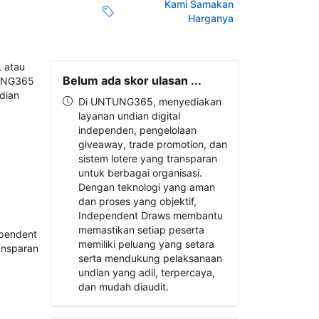
Kami Samakan
Harganya
Belum ada skor ulasan ...
Di UNTUNG365, menyediakan
layanan undian digital
independen, pengelolaan
giveaway, trade promotion, dan
sistem lotere yang transparan
untuk berbagai organisasi.
Dengan teknologi yang aman
dan proses yang objektif,
Independent Draws membantu
memastikan setiap peserta
memiliki peluang yang setara
serta mendukung pelaksanaan
undian yang adil, terpercaya,
dan mudah diaudit.