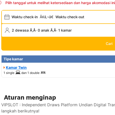
Pilih tanggal untuk melihat ketersediaan dan harga akomodasi ini
Waktu check-in
Ã¢â‚¬â€
Waktu check-out
2 dewasa Ã‚Â· 0 anak Ã‚Â· 1 kamar
Cari
Tipe kamar
Kamar Twin
1 single
dan
1 double
Aturan menginap
VIPSLOT : Independent Draws Platform Undian Digital Tr
langkah berikutnya!