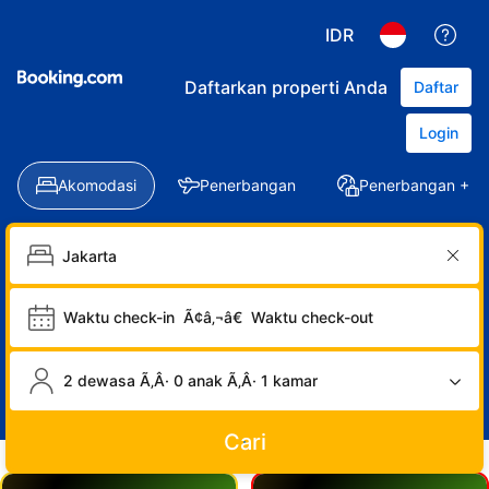
IDR
Daftarkan properti Anda
Daftar
Login
Akomodasi
Penerbangan
Penerbangan + Ho
Waktu check-in
Ã¢â‚¬â€
Waktu check-out
2 dewasa Ã‚Â· 0 anak Ã‚Â· 1 kamar
Cari