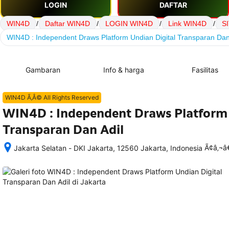
LOGIN
DAFTAR
WIN4D
/
Daftar WIN4D
/
LOGIN WIN4D
/
Link WIN4D
/
S
WIN4D : Independent Draws Platform Undian Digital Transparan Dan
Gambaran
Info & harga
Fasilitas
WIN4D Ã‚Â© All Rights Reserved
WIN4D : Independent Draws Platform 
Transparan Dan Adil
Ã¢â‚¬
Jakarta Selatan - DKI Jakarta, 12560 Jakarta, Indonesia
Setelah 
memesan, 
semua 
rincian 
akomodasi 
termasuk 
nomor 