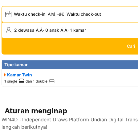
Waktu check-in
Ã¢â‚¬â€
Waktu check-out
2 dewasa Ã‚Â· 0 anak Ã‚Â· 1 kamar
Cari
Tipe kamar
Kamar Twin
1 single
dan
1 double
Aturan menginap
WIN4D : Independent Draws Platform Undian Digital Tran
langkah berikutnya!
Lihat ketersediaan