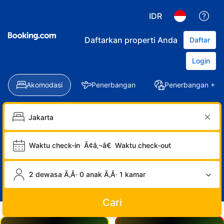
IDR
Daftarkan properti Anda
Daftar
Login
Akomodasi
Penerbangan
Penerbangan + Ho
Waktu check-in
Ã¢â‚¬â€
Waktu check-out
2 dewasa Ã‚Â· 0 anak Ã‚Â· 1 kamar
Cari