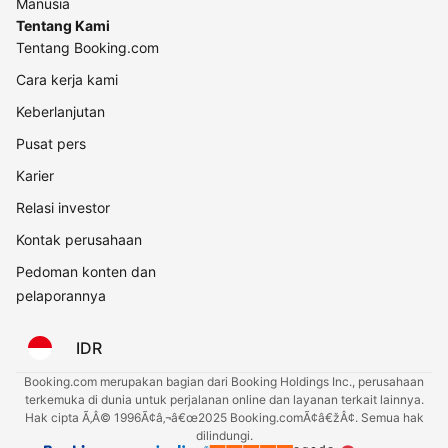
Manusia
Tentang Kami
Tentang Booking.com
Cara kerja kami
Keberlanjutan
Pusat pers
Karier
Relasi investor
Kontak perusahaan
Pedoman konten dan
pelaporannya
IDR
Booking.com merupakan bagian dari Booking Holdings Inc., perusahaan
terkemuka di dunia untuk perjalanan online dan layanan terkait lainnya.
Hak cipta Ã‚Â© 1996Ã¢â‚¬â€œ2025 Booking.comÃ¢â€žÂ¢. Semua hak
dilindungi.