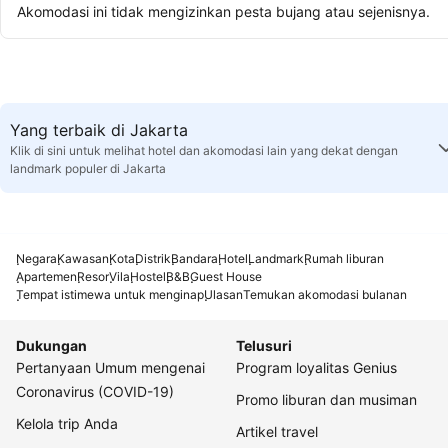
Akomodasi ini tidak mengizinkan pesta bujang atau sejenisnya.
Yang terbaik di Jakarta
Klik di sini untuk melihat hotel dan akomodasi lain yang dekat dengan
landmark populer di Jakarta
Negara
Kawasan
Kota
Distrik
Bandara
Hotel
Landmark
Rumah liburan
Apartemen
Resor
Vila
Hostel
B&B
Guest House
Tempat istimewa untuk menginap
Ulasan
Temukan akomodasi bulanan
Dukungan
Telusuri
Pertanyaan Umum mengenai
Program loyalitas Genius
Coronavirus (COVID-19)
Promo liburan dan musiman
Kelola trip Anda
Artikel travel