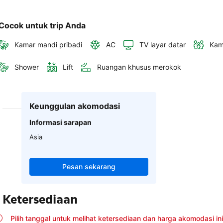
Cocok untuk trip Anda
Kamar mandi pribadi
AC
TV layar datar
Kam
Shower
Lift
Ruangan khusus merokok
Keunggulan akomodasi
Informasi sarapan
Asia
Pesan sekarang
Ketersediaan
Pilih tanggal untuk melihat ketersediaan dan harga akomodasi ini