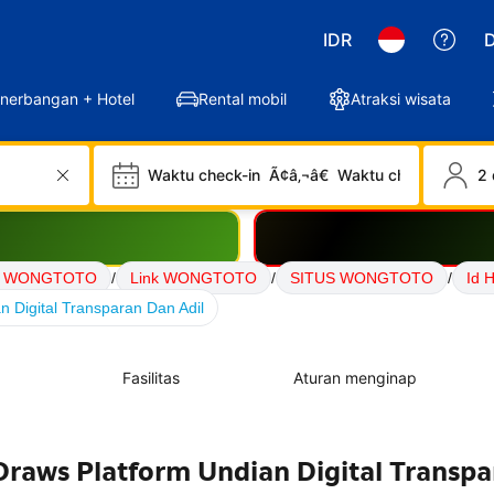
IDR
D
nerbangan + Hotel
Rental mobil
Atraksi wisata
Waktu check-in
Ã¢â‚¬â€
Waktu check-out
2 
N WONGTOTO
/
Link WONGTOTO
/
SITUS WONGTOTO
/
Id 
Digital Transparan Dan Adil
Fasilitas
Aturan menginap
aws Platform Undian Digital Transpa