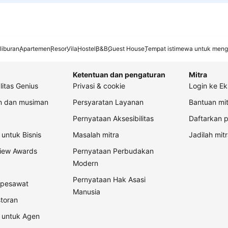
liburan
Apartemen
Resor
Vila
Hostel
B&B
Guest House
Tempat istimewa untuk meng
Ketentuan dan pengaturan
Mitra
litas Genius
Privasi & cookie
Login ke Ek
an dan musiman
Persyaratan Layanan
Bantuan mit
Pernyataan Aksesibilitas
Daftarkan p
untuk Bisnis
Masalah mitra
Jadilah mitr
view Awards
Pernyataan Perbudakan
Modern
Pernyataan Hak Asasi
t pesawat
Manusia
storan
 untuk Agen