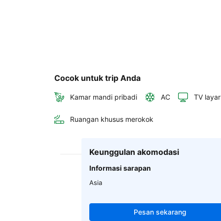
Cocok untuk trip Anda
Kamar mandi pribadi
AC
TV layar
Ruangan khusus merokok
Keunggulan akomodasi
Informasi sarapan
Asia
Pesan sekarang