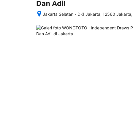
Dan Adil
Jakarta Selatan - DKI Jakarta, 12560 Jakarta,
Setelah 
memesan, 
semua 
rincian 
akomodasi 
termasuk 
nomor 
telepon 
dan 
alamat 
akan 
disertakan 
dalam 
konfirmasi 
pemesanan 
dan 
akun 
Anda.