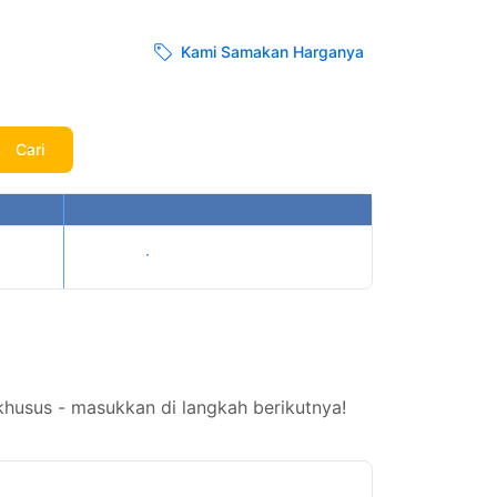
Kami Samakan Harganya
Cari
Tampilkan harga
husus - masukkan di langkah berikutnya!