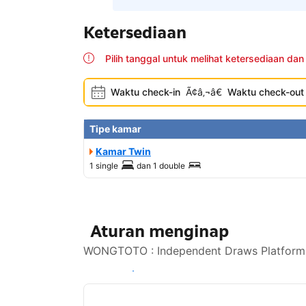
Ketersediaan
Pilih tanggal untuk melihat ketersediaan dan
Waktu check-in
Ã¢â‚¬â€
Waktu check-out
Tipe kamar
Kamar Twin
1 single
dan
1 double
Aturan menginap
WONGTOTO : Independent Draws Platform U
Lihat ketersediaan