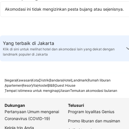
Akomodasi ini tidak mengizinkan pesta bujang atau sejenisnya.
Yang terbaik di Jakarta
Klik di sini untuk melihat hotel dan akomodasi lain yang dekat dengan
landmark populer di Jakarta
Negara
Kawasan
Kota
Distrik
Bandara
Hotel
Landmark
Rumah liburan
Apartemen
Resor
Vila
Hostel
B&B
Guest House
Tempat istimewa untuk menginap
Ulasan
Temukan akomodasi bulanan
Dukungan
Telusuri
Pertanyaan Umum mengenai
Program loyalitas Genius
Coronavirus (COVID-19)
Promo liburan dan musiman
Kelola trip Anda