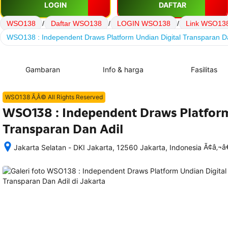
LOGIN
DAFTAR
WSO138
/
Daftar WSO138
/
LOGIN WSO138
/
Link WSO13
WSO138 : Independent Draws Platform Undian Digital Transparan Da
Gambaran
Info & harga
Fasilitas
WSO138 Ã‚Â© All Rights Reserved
WSO138 : Independent Draws Platform
Transparan Dan Adil
Ã¢â‚¬
Jakarta Selatan - DKI Jakarta, 12560 Jakarta, Indonesia
Setelah 
memesan, 
semua 
rincian 
akomodasi 
termasuk 
nomor 