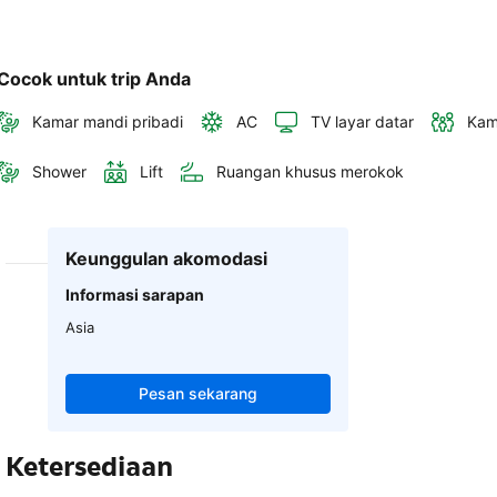
Cocok untuk trip Anda
Kamar mandi pribadi
AC
TV layar datar
Kam
Shower
Lift
Ruangan khusus merokok
Keunggulan akomodasi
Informasi sarapan
Asia
Pesan sekarang
Ketersediaan