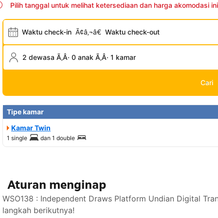
Pilih tanggal untuk melihat ketersediaan dan harga akomodasi ini
Waktu check-in
Ã¢â‚¬â€
Waktu check-out
2 dewasa Ã‚Â· 0 anak Ã‚Â· 1 kamar
Cari
Tipe kamar
Kamar Twin
1 single
dan
1 double
Aturan menginap
WSO138 : Independent Draws Platform Undian Digital Tra
langkah berikutnya!