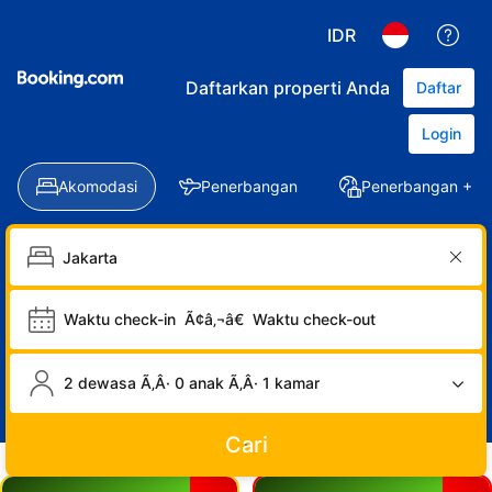
IDR
Daftarkan properti Anda
Daftar
Login
Akomodasi
Penerbangan
Penerbangan + Ho
Waktu check-in
Ã¢â‚¬â€
Waktu check-out
2 dewasa Ã‚Â· 0 anak Ã‚Â· 1 kamar
Cari